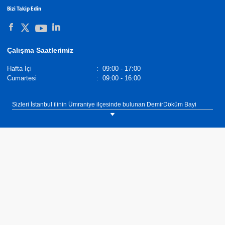
Bizi Takip Edin
Çalışma Saatlerimiz
Hafta İçi
:
09:00 - 17:00
Cumartesi
:
09:00 - 16:00
Sizleri İstanbul ilinin Ümraniye ilçesinde bulunan DemirDöküm Bayi
Eminoğlu Mühendislik showroomumuza bekliyoruz. Tel: 0(216) 520 14
97.
DemirDöküm Banyopan, Modern ve Estetik Tasarım, Yüksek Korozyon
Direnci, EN 442 Standartlarına Uygun