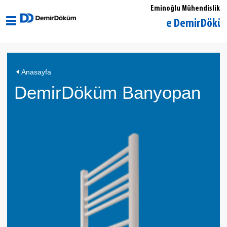
Eminoğlu Mühendislik
İstanbul Ümraniye DemirDöküm Yetki
DemirDöküm
Anasayfa
Banyopan
DemirDöküm Banyopan