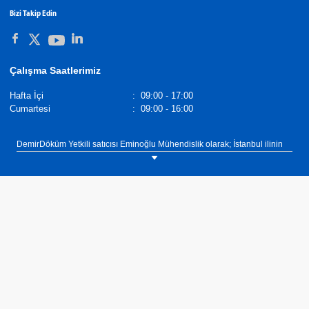
Bizi Takip Edin
Çalışma Saatlerimiz
Hafta İçi
:
09:00 - 17:00
Cumartesi
:
09:00 - 16:00
DemirDöküm Yetkili satıcısı Eminoğlu Mühendislik olarak; İstanbul ilinin
Ümraniye ilçesinde müşterilerimize Kombi Değişimi, Klima Keşif, Mekanik
Proje - Taahhüt, Konut Doğalgaz Tesisatı - Keşif, Merkezi Sistem
Çözümleri, Kombi Kaskad Sistem Çözümleri, Merkezi Sistemler Kazan
Değişimi, Güneş Enerjisi Sistem Çözümleri, Havalandırma Sistem
Çözümleri, Ticari & Sanayi Doğalgaz Çözümleri, İklimlendirme- Klima
Çözümleri, Mekanik Tesisat Çözümleri sunuyoruz.