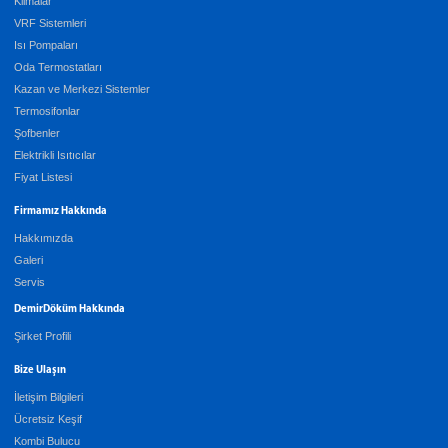
Klimalar
VRF Sistemleri
Isı Pompaları
Oda Termostatları
Kazan ve Merkezi Sistemler
Termosifonlar
Şofbenler
Elektrikli Isıtıcılar
Fiyat Listesi
Firmamız Hakkında
Hakkımızda
Galeri
Servis
DemirDöküm Hakkında
Şirket Profili
Bize Ulaşın
İletişim Bilgileri
Ücretsiz Keşif
Kombi Bulucu